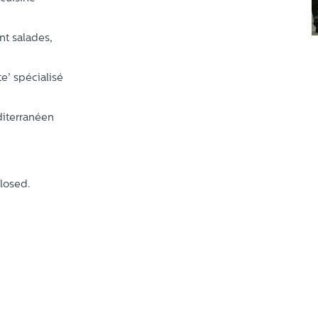
nt salades,
te’ spécialisé
iterranéen
losed.