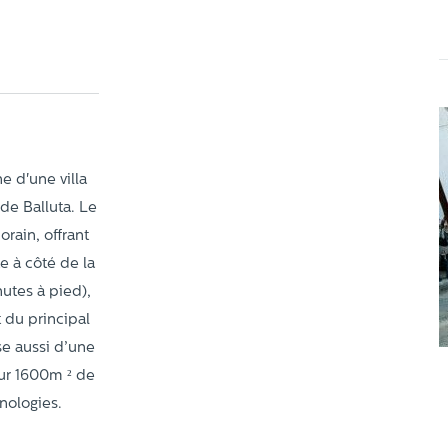
e d'une villa
de Balluta. Le
rain, offrant
te à côté de la
utes à pied),
t du principal
e aussi d’une
ur 1600m ² de
nologies.