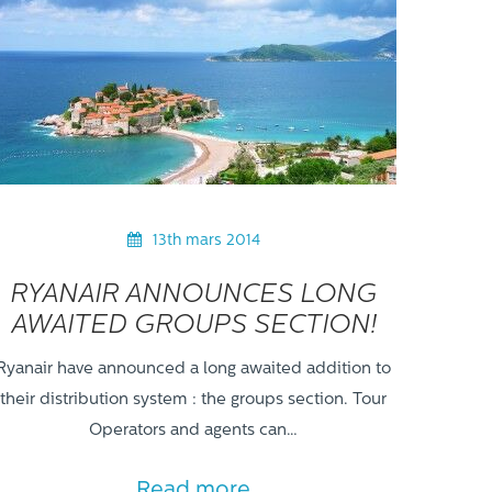
13th mars 2014
RYANAIR ANNOUNCES LONG
AWAITED GROUPS SECTION!
Ryanair have announced a long awaited addition to
their distribution system : the groups section. Tour
Operators and agents can…
Read more