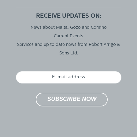
RECEIVE UPDATES ON:
News about Malta, Gozo and Comino
Current Events
Services and up to date news from Robert Arrigo &
Sons Ltd.